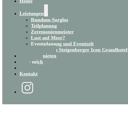
Home
Leistungen
Rundum-Sorglos
Teilplanung
Zeremonienmeister
Lust auf Meer?
Eventplanung und Eventzelt
Heiraten im Steigenberger Icon Grandhotel
Eventzelt mieten
Über mich
Blog
Kontakt
DATENSCHUTZ­