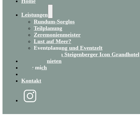
Home
Leistungen
Rundum-Sorglos
Teilplanung
Zeremonienmeister
Lust auf Meer?
Eventplanung und Eventzelt
Heiraten im Steigenberger Icon Grandhotel
Eventzelt mieten
Über mich
Blog
Kontakt