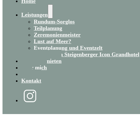
Home
Leistungen
Rundum-Sorglos
Teilplanung
Zeremonienmeister
Lust auf Meer?
Eventplanung und Eventzelt
Heiraten im Steigenberger Icon Grandhotel
Eventzelt mieten
Über mich
Blog
Kontakt