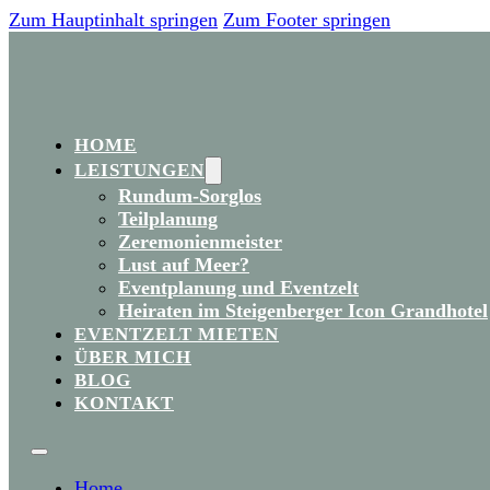
Zum Hauptinhalt springen
Zum Footer springen
HOME
LEISTUNGEN
Rundum-Sorglos
Teilplanung
Zeremonienmeister
Lust auf Meer?
Eventplanung und Eventzelt
Heiraten im Steigenberger Icon Grandhotel
EVENTZELT MIETEN
ÜBER MICH
BLOG
KONTAKT
Home