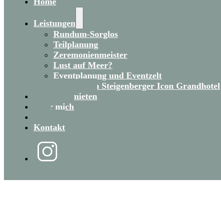
Home
Leistungen
Rundum-Sorglos
Teilplanung
Zeremonienmeister
Lust auf Meer?
Eventplanung und Eventzelt
Heiraten im Steigenberger Icon Grandhotel
Eventzelt mieten
Über mich
Blog
Kontakt